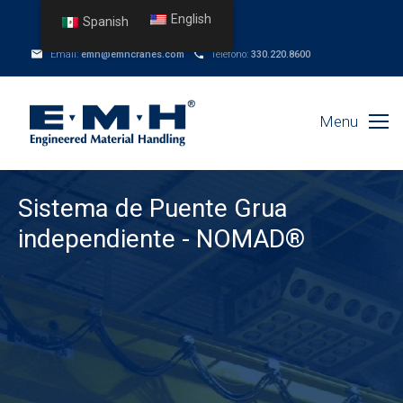
English
Spanish
Email:
emh@emhcranes.com
Telefono:
330.220.8600
Menu
Sistema de Puente Grua
independiente - NOMAD®