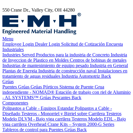
550 Crane Dr., Valley City, OH 44280
Menu
Employee Login
Dealer Login
Solicitud de Cotización
Encuesta
Industriales
Industries Served
Productos para la industria de Concreto
Industria
de Inyeccion de Plastico en Moldes
Centros de bobinas de metales
Industrias de mantenimiento de equipo pesado
Industria en General
Plantas de Energia
Industria de construcción naval
Instalaciones en
tratamiento de aguas residuales
Industria Automotriz
Back
Grúas
Puentes Grúas
Grúas Pórticos
Sistema de Puente Grua
independiente - NOMAD®
Estación de trabajo con riel de Aluminio
- AL SYSTEMS™
Grúas Pescantes
Back
Componentes
Polipastos a Cable - Equipos Estandar
Polipastos a Cable -
Diseñado
Testeros - Monorriel y Birriel sobre Carrilera
Testeros
Modelo DLVM - Bajo viga carrilera
Testeros Modelo EDL - Bajo
viga carrilera
Overhead Crane Kits – System 2000-G Series
Tableros de control para Puentes Grúas
Back