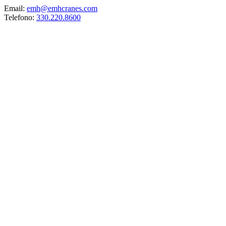
Email:
emh@emhcranes.com
Telefono:
330.220.8600